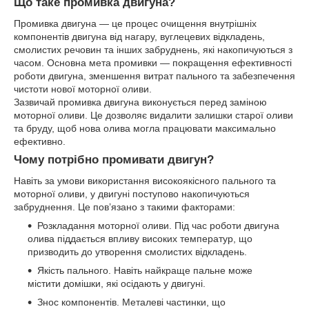
Що таке промивка двигуна?
Промивка двигуна — це процес очищення внутрішніх
компонентів двигуна від нагару, вуглецевих відкладень,
смолистих речовин та інших забруднень, які накопичуються з
часом. Основна мета промивки — покращення ефективності
роботи двигуна, зменшення витрат пального та забезпечення
чистоти нової моторної оливи.
Зазвичай промивка двигуна виконується перед заміною
моторної оливи. Це дозволяє видалити залишки старої оливи
та бруду, щоб нова олива могла працювати максимально
ефективно.
Чому потрібно промивати двигун?
Навіть за умови використання високоякісного пального та
моторної оливи, у двигуні поступово накопичуються
забруднення. Це пов’язано з такими факторами:
Розкладання моторної оливи. Під час роботи двигуна
олива піддається впливу високих температур, що
призводить до утворення смолистих відкладень.
Якість пального. Навіть найкраще пальне може
містити домішки, які осідають у двигуні.
Знос компонентів. Металеві частинки, що