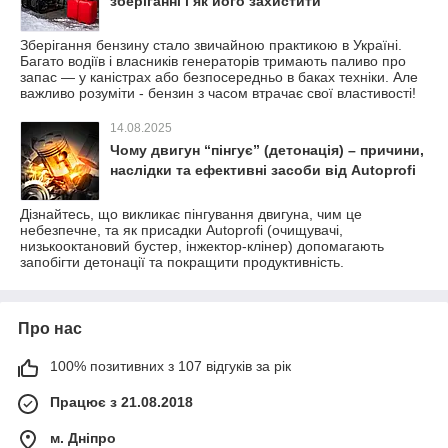
зберіганні і як його захистити
Зберігання бензину стало звичайною практикою в Україні.
Багато водіїв і власників генераторів тримають паливо про
запас — у каністрах або безпосередньо в баках техніки. Але
важливо розуміти - бензин з часом втрачає свої властивості!
14.08.2025
Чому двигун “пінгує” (детонація) – причини,
наслідки та ефективні засоби від Autoprofi
Дізнайтесь, що викликає пінгування двигуна, чим це
небезпечне, та як присадки Autoprofi (очищувачі,
низькооктановий бустер, інжектор-клінер) допомагають
запобігти детонації та покращити продуктивність.
Про нас
100% позитивних з 107 відгуків за рік
Працює з 21.08.2018
м. Дніпро