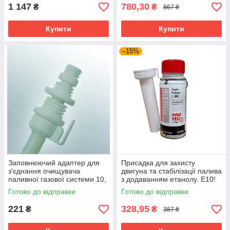
1 147
780,30
₴
₴
867 ₴
Купити
Купити
–15%
Заповнюючий адаптер для
Присадка для захисту
з'єднання очищувача
двигуна та стабілізації палива
паливної газової системи 10,
з додаванням етанолу. E10!
12, 14 мм Pro-Tec
Engine Protector Pro-Tec
Готово до відправки
Готово до відправки
P1950 75 мл
221
328,95
₴
₴
387 ₴