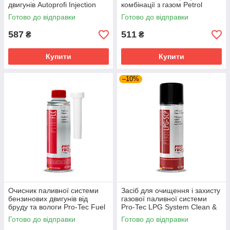
двигунів Autoprofi Injection
комбінації з газом Petrol
System Clean 250 мл
System Cleaner LPG 250 мл
Готово до відправки
Готово до відправки
587
511
₴
₴
Купити
Купити
–10%
Очисник паливної системи
Засіб для очищення і захисту
бензинових двигунів від
газової паливної системи
бруду та вологи Pro-Tec Fuel
Pro-Tec LPG System Clean &
Line Cleaner P1101
Protect 120мл P1931
Готово до відправки
Готово до відправки