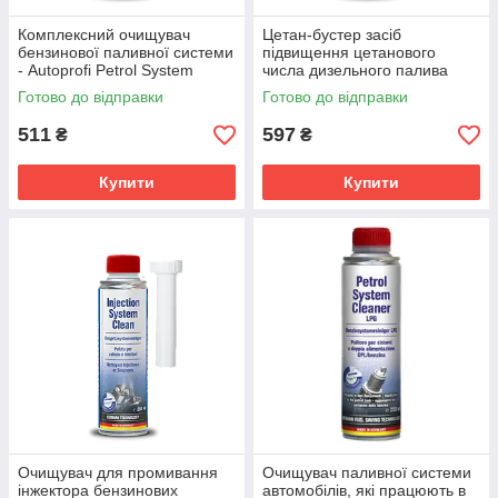
Комплексний очищувач
Цетан-бустер засіб
бензинової паливної системи
підвищення цетанового
- Autoprofi Petrol System
числа дизельного палива
Clean 250 мл.
Autoprofi Cetane Boost 250
Готово до відправки
Готово до відправки
мл
511
597
₴
₴
Купити
Купити
Очищувач для промивання
Очищувач паливної системи
інжектора бензинових
автомобілів, які працюють в