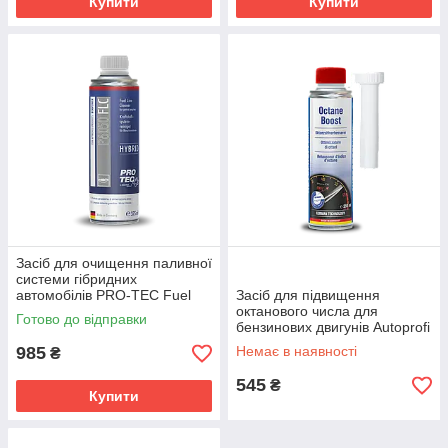
Купити
Купити
Засіб для очищення паливної
системи гібридних
автомобілів PRO-TEC Fuel
Засіб для підвищення
System Cleaner Perol Hybrid
октанового числа для
Готово до відправки
375 мл
бензинових двигунів Autoprofi
Octane Boost 250 мл
985
Немає в наявності
₴
545
₴
Купити