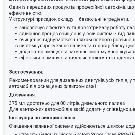
Один із передових продуктів професійної автохімії, 
ефективністю.
У структурі присадок складу – беззольні інгредієнти.
забезпечує ефективну та довготривалу роботу пал
здійснює процес очищення у всій системі - від па
очищення відбувається шляхом повного розчиненн
в системі упорскування палива та головці блоку цил
додатково змащує та захищає систему упорскування
ефективно змішує та видаляє вологу та конденсат і
Застосування:
Рекомендований для дизельних двигунів усіх типів, у 
автомобілів оснащених фільтром сажі.
Дозування:
375 мл. достатньо для 80 літрів дизельного палива.
Для вантажних автомобілів засіб додати у співвідношен
Інструкція по використанню:
Очищення паливної системи здійснюється шляхом дода
Струсіть балон із Diesel System Super Clean PRO-TE