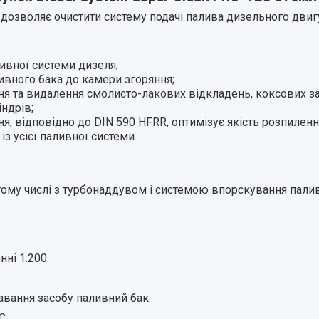
що дозволяє очистити систему подачі палива дизельного дв
ивної системи дизеля;
ливного бака до камери згоряння;
я та видалення смолисто-лакових відкладень, коксових за
індрів;
, відповідно до DIN 590 HFRR, оптимізує якість розпиленн
з усієї паливної системи.
тому числі з турбонаддувом і системою впорскування палив
ні 1:200.
вання засобу паливний бак.
C.