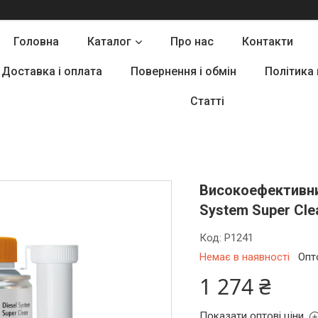
Головна
Каталог
Про нас
Контакти
Доставка і оплата
Повернення і обмін
Політика
Статті
Високоефективни
System Super Cl
Код:
P1241
Немає в наявності
Опт
1 274 ₴
Показати оптові ціни