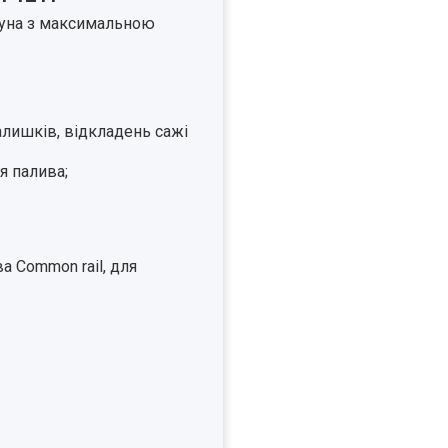
игуна з максимальною
лишків, відкладень сажі
я палива;
а Common rail, для